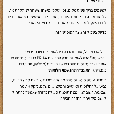
רוצים לעשות.
לפעמים צריך פשוט מקום, זמן, שקט ומישהו שיעזור לנו לקחת את
כל החלומות, הרצונות, הפחדים, התירוצים והמשימות שמסתובבים
לנו בראש, ולהפוך אותם למשהו ברור, מדויק ואפשרי.
בדיוק בשביל זה נוצר הסופ"ש הזה.
יובל אברמוביץ׳, סופר ומרצה בינלאומי, יזם ויוצר פרויקט
"הרשימה" הבינלאומי וריזורט הבריאות BRIAA בגלבוע, מזמינים
אותך לארבעה ימים מיוחדים של ריטריט (מפלטון, אם תרצו
בעברית)
"המעבדה להגשמת חלומות".
ריטריט עומק מעשי ומעורר מחשבה, שבו נעצור את מרוץ החיים,
נביט על החלומות האישיים והמקצועיים שלנו, נזקק את מה
שבאמת חשוב לנו, ונבנה תוכנית פעולה ברורה שאפשר להתחיל
ליישם מיד אחרי החזרה הביתה.