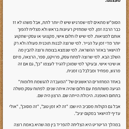
מעצמנו.
הסופ"ש מתאים למי שמרגיש שיש לו יותר לתת, אבל משהו לא זז
כבר הרבה זמן. למי שמחזיק רעיונות בראש ולא מצליח להפוך
אותם למציאות. למי שיש לו חלום אישי, מקצועי או עסקי שתקוע
יותר מדי זמן על הנייר. למי שרוצה לבנות תוכנית פעולה ולא רק
להישאר באזור ההשראה. למי שנמצא בצומת ורוצה להבין מה
השלב הבא. למי שרוצה לפתח עסק, פרויקט, ספר, הרצאה, מיזם
או שינוי אישי. ובעיקר למי שמוכן להגיד לעצמו "כן", גם אם זה
מרגש, מפחיד ומבלבל בו זמנית.
באחד המחזורים הראשונים של "המעבדה להגשמת חלומות"
הגיעה משתתפת עם חלום שהיה איתה שנים: לפתוח עסק משלה
בתחום האופנה. היכולת הייתה שם. הרצון היה שם.
אבל גם הקולות מסביב היו שם: "זה לא זמן טוב", "זה מסוכן", "אולי
עדיף להישאר במקום יציב".
במהלך הריטריט היא הצליחה להפריד בין מה שהיא באמת רוצה