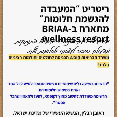
ריטריט ״המעבדה
להגשמת חלומות״
מתארח ב-BRIAA
wellness resort
אירוע של פעם בשנה: 4 ימים של התנתקות
מהעולם וחיבור לעצמנו ולחלומות שלנו.
משרד הבריאות קובע: הכניסה לחולמים וחולמות רציניים
בלבד!
"הרשימה מציעה כלים שימושיים ונגישים שנועדו לסייע לכל אחד
ואחת במימוש חלומותיהם.
הרשימה מעודדת לחשוב מחוץ לקופסא, להעז ולהאמין שהכל
אפשרי".
ראובן רבלין, הנשיא העשירי של מדינת ישראל.