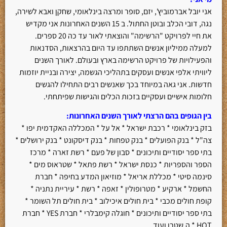
אני יובל אברמוביץ', יזם, סופר ומרצה בינלאומי, שחקן ואבא לשירה,
נגה, דובי הכלב ובוטן החתול. ב 15 השנים האחרונות אני מקדיש
את חיי לפרויקט "הרשימה" והוצאתי לאור עד כה 20 ספרים.
למעלה ממיליון אנשים השתתפו עד היום בהרצאות, הסדנאות
והפעילויות של פרויקט הרשימה בארץ ובעולם. לאורך השנים
ליוויתי אלפי אנשים ועסקים בתהליכי הגשמה, יצירה ובניית יוזמות
חדשות. אני גאה במיוחד בכך שאנשים רבים התחילו להגשים
חלומות אישיים ועסקיים בזכות הכלים והגישות שפיתחתי.
בין הגופים בהם הרצתי לאורך השנים האחרונות
:
בזק בינלאומי * רכבת ישראל * אל על * המכללה האקדמית יפו *
צה"ל * בנק הפועלים * בנק טפחות * בנק דיסקונט * בנק ירושלים *
בתי ספר יסודיים ותיכונים * סבון של פעם * רשת זארה * מרכז
הספר והספריות * כנסת ישראל * רשת פתאל * שטראוס מים *
סינמה סיטי * מכללת אריאל * מוזיאון המדע בחיפה * חברת
החשמל * ארקיע * מטרופולין * זאפה * רשת * עיריית נתניה *
קופת חולים מכבי * בית חולים איכילוב * בית חולים תל השומר *
בתי ספר יסודיים ותיכונים * חוגלה קימבלרי * חברת YES * חברת
HOT * ה.שטרן ועוד