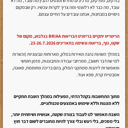
בודקים, מפרקים, מרכיבים מחדש ומנסים להבין מה עובד, מה לא
עובד, מה כבר לא רלוונטי ומה צריך לקרות עכשיו. רק שבמקום
ניסויים במבחנות, אנחנו עובדים על החיים עצמם.
הריטריט יתקיים בריזורט הבריאות BRIAA בגלבוע, מקום של
שקט, נוף, בריאות ונשימה בתאריכים 23-26.7.2026.
במהלך השהות נהנה מאירוח במלון, מארוחות טבעוניות (וכשרות
למי שהדבר חשוב), ממרחבי עבודה והתבוננות, מזמן חופשי
ומאפשרות ליהנות ממתקני המלון, בהם בריכה מחוממת, סאונה,
אמבטיית קרח, ספא ועוד.
מתוך התחשבות בקהל הדתי, הפעילות במהלך השבת תתקיים
ללא מצגות וללא שימוש באמצעים טכנולוגיים.
השבת תאפשר לנו לעבוד בצורה שקטה, אנושית ושיחתית יותר,
בלי מסכים, בלי רעש ובלי צורך להיות מחוברים לשום דבר חוץ