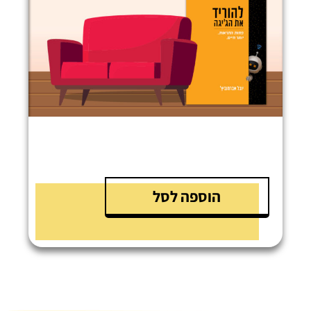
הוספה לסל