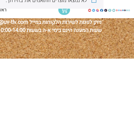
לא נמצאו מוצרים התואמים את בחירתך.
בואו נהיה חברים
ראש
ניתן לפנות לשירות הלקוחות במייל thelist@uv-tlv.com או בנייד 050-2462463.
שעות המענה הינם בימי א-ה בשעות 10:00-14:00.