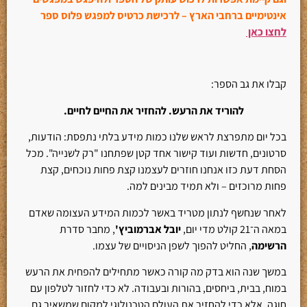
אינטימיים ברחבי הארץ – לרכישת כרטיס למפגש פלוס ספר
לחצו כאן
קבלו את גב הספר:
להוריד את הרעש. להחזיר את החיים לחיים.
בכל יום מתפרצת לראש שלנו כמות מידע בלתי נתפסת: הודעות,
סרטונים, חדשות ועוד קישור אחד קטן שפתחנו "רק לשנייה". מכל
הסחת דעת כזו אנחנו חוזרים לעצמנו קצת פחות נוכחים, קצת
פחות מרוכזים – ולא תמיד מבינים למה.
לאחר שנחשף לנתון מטריד באשר לכמות המידע העצומה שאדם
במאה ה־21 קולט מדי יום,
יובל אברמוביץ'
, מחבר סדרת
הרשימה
, החליט להפוך לשפן הניסויים של עצמו.
במשך שנה הוא בדק מה קורה כאשר מתחילים להפחית את הרעש
במוח, בבית, ביחסים, בהורות ובעבודה. לא כדי לחזור לטלפון עם
חוגה, אלא כדי להחזיר את העולם הטכנולוגי למקום שמשאיר גם