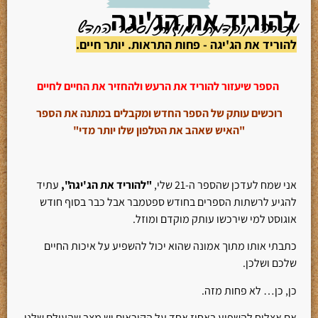
להוריד את הג'יגה
מכירה מוקדמת ומוזלת לספר החדש
להוריד את הג'יגה - פחות התראות. יותר חיים.
הספר שיעזור להוריד את הרעש ולהחזיר את החיים לחיים
רוכשים עותק של הספר החדש ומקבלים במתנה את הספר
"האיש שאהב את הטלפון שלו יותר מדי"
אני שמח לעדכן שהספר ה-21 שלי,
"להוריד את הג'יגה",
עתיד
להגיע לרשתות הספרים בחודש ספטמבר אבל כבר בסוף חודש
אוגוסט למי שירכשו עותק מוקדם ומוזל.
כתבתי אותו מתוך אמונה שהוא יכול להשפיע על איכות החיים
שלכם ושלכן.
כן, כן… לא פחות מזה.
אם אצליח להשפיע באחוז אחד על הקוראים יש מצב שהעולם שלנו