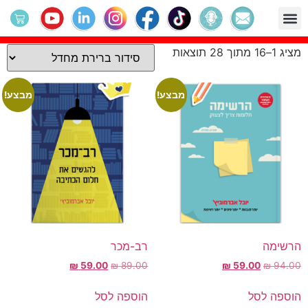
ספרים
על יובל
ארגונים וביה"ס
לוח אירועים
קטלוג הספרים
מרחב הפעילות
מחולל החלומות
מציג 1–16 מתוך 28 תוצאות
מבצע!
מבצע!
הרשימה
רב-מכר
₪
59.00
₪
89.00
₪
59.00
₪
94.00
הוספה לסל
הוספה לסל