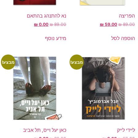
הפריצה
נא להתנהג בהתאם
₪
0.00
₪
89.00
₪
59.00
₪
89.00
הוספה לסל
מידע נוסף
מבצע!
מבצע!
ליידי לייק
כאן יעל וייס, תל אביב