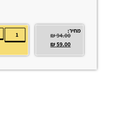
מחיר:
₪
94.00
₪
59.00