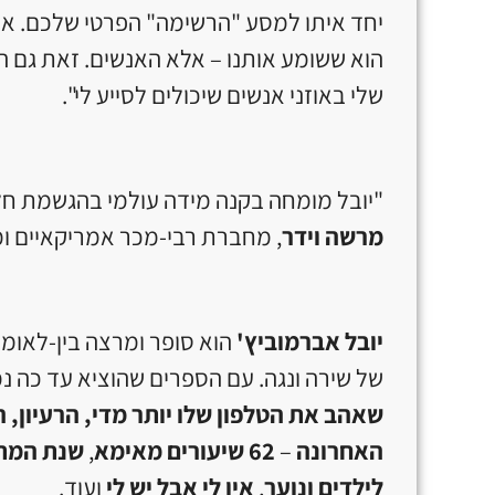
יחד איתו למסע "הרשימה" הפרטי שלכם. או ב
הוא ששומע אותנו – אלא האנשים. זאת גם ה
שלי באוזני אנשים שיכולים לסייע לי".
"יובל מומחה בקנה מידה עולמי בהגשמת חלו
מרשה וידר
, מחברת רבי-מכר אמריקאיים ו
יובל אברמוביץ'
הוא סופר ומרצה בין-לאומי,
של שירה ונגה. עם הספרים שהוציא עד כה נ
שאהב את הטלפון שלו יותר מדי, הרעיון, 
האחרונה
–
62 שיעורים מאימא
,
שנת המת
לילדים ונוער
,
אין לי אבל יש לי
ועוד.