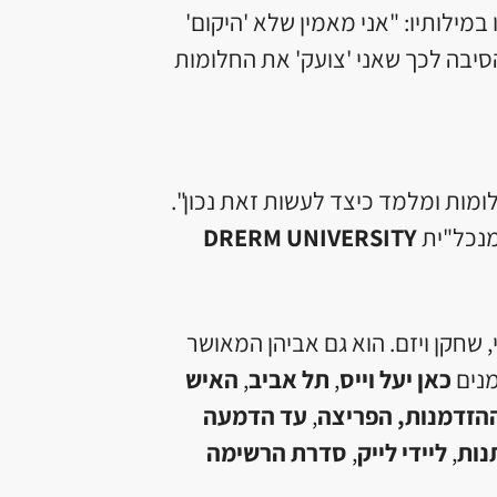
מילותיו: "אני מאמין שלא 'היקום'
סיבה לכך שאני 'צועק' את החלומות
מות ומלמד כיצד לעשות זאת נכון".
מנכל"ית
DRERM UNIVERSITY
 שחקן ויזם. הוא גם אביהן המאושר
מנים
כאן יעל וייס
,
תל אביב
,
האיש
ההזדמנות, הפריצה
,
עד הדמעה
נות
,
ליידי לייק
,
סדרת הרשימה