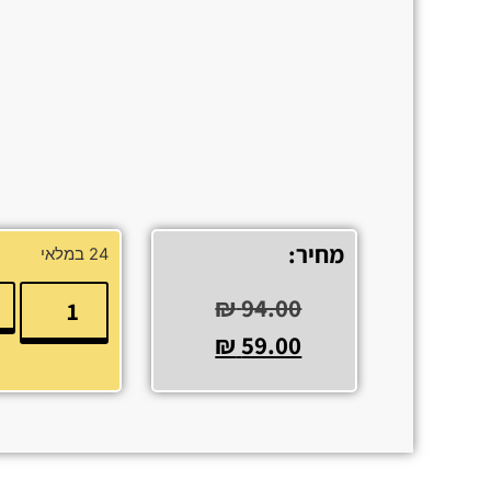
מחיר:
24 במלאי
₪
94.00
₪
59.00