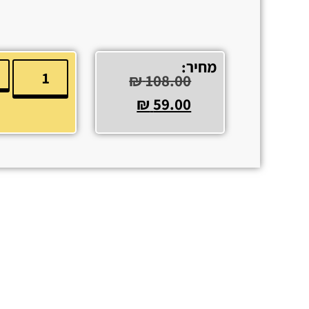
מחיר:
₪
108.00
₪
59.00