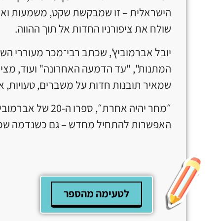
הישראלית – זו שמבקשת שקט, משמעות ואהב
שולח את ציפורניו החדות אל תוך ההווה.
יובל אברמוביץ', שכתב רבי־מכר מעוררי הש
המתנות", "עד הדמעה האחרונה" ועוד, מציע כ
שמאיר תובנות חדות על משברים, טעויות, א
״מחר יהיה אחרת״, ספר
האפשרות להתחיל מחדש – גם כשנדמה שכב
לטעימה מהספר