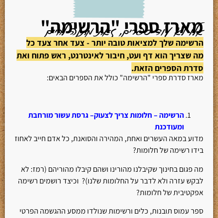
מארז ספרי "הרשימה"
אלו לא עוד ספרים, זאת מתנה לחיים
הרשימה שלך למציאות טובה יותר - צעד אחר צעד כל
מה שצריך הוא דף ועט, חיבור לאינטרנט, ראש פתוח ואת
סדרת הספרים הזאת.
מארז סדרת ספרי "הרשימה" כולל את הספרים הבאים:
הרשימה – חלומות צריך לצעוק– גרסת עשור מורחבת
ומעודכנת
מדוע במאה העשרים ואחת, המהירה והסואנת, כל אדם חייב לאחוז
בידו רשימה של חלומות?
מה פגום בחינוך שקיבלנו מהורינו ושהם קיבלו מהוריהם (רמז: לא
לבקש עזרה ולא לדבר על החלומות שלנו)? וכיצד רושמים רשימה
אפקטיבית של חלומות?
ספר עמוס תובנות, כלים ורשימות שנולדו ממסע ההגשמה הפרטי