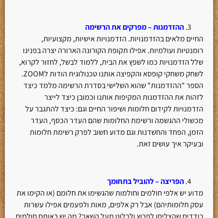
ההזדמנות – מפרקים את הרשימה
החיים מלאים בהזדמנויות. הזדמנויות אישיות, מקצועיות,
רומנטיות ועולמיות. אפילו תקופת הקורונה הארורה יצרה בפנינו
שלל הזדמנויות כמו לשפץ את הבית, ללמוד לבשל, לחזור לקרוא,
לשחק משחקי קופסא והקפיצה אותנו טכנולוגית הודות לZOOM.
הספר "ההזדמנות" שהוא השלישי בסדרת הרשימה מלמד כיצד
לזהות את ההזדמנות המקיפות אותנו וכמובן כיצד לייצר
הזדמנויות לקידום חלומות ושיפור החיים וגם: כיצד להתגבר על
מכשולי ההגשמה ורשימת החלומות שהם העדר הכסף, העדר
הזמן, הפחד והחשדנות וגם מדוע חשוב לפרק רשימת חלומות
ובעיקר איך עושים זאת.
הפריצה – להוביל בתחומך
מדוע יש אלפי חולמים וחולמות שהגשימו את חלומם (או הקימו את
עסק חלומותיהם) אבל רק אלפים, מאות ולפעמים אפילו עשרות
בודדים שהצליחו לפרוץ ולבלוט מעל השאר? מה יש באותם חולמים