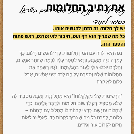
את נתיב החלומות
נבחר על ידי גנים ובתי ספר רבים בישראל
כספר לימודי
יש לך חלום? זה הזמן להגשים אותו.
כל מה שצריך הוא דף ועט, חיבור לאינטרנט, ראש פתוח
והספר הזה.
נֹגַהּ הִיא יַלְדָּה עִם הֲמוֹן חֲלוֹמוֹת. כְּדֵי לְהַגְשִׁים חֲלוֹם, כָּךְ
לָמְדָה נֹגַהּ מֵאַבָּא, כְּדַאי לְסַפֵּר עָלָיו לְכַמָּה שֶׁיּוֹתֵר אֲנָשִׁים,
וְחֶלְקָם יוּכְלוּ אוּלַי לַעֲזֹר בְּהַגְשָׁמָתוֹ. נֹגַהּ רָשְׁמָה אֶת
הַחֲלוֹמוֹת שֶׁלָּהּ וְסִפְּרָה עֲלֵיהֶם לְכָל מִינֵי אֲנָשִׁים, אֲבָל…
כְּלוּם לֹא קָרָה.
"הָרְשִׁימוֹת שֶׁלִּי מְקֻלְקָלוֹת!" הִיא מִתְלוֹנֶנֶת, וְאַבָּא מַסְבִּיר לָהּ
שֶׁלֹּא מַסְפִּיק רַק לִרְשׁוֹם חֲלוֹמוֹת וּלְדַבֵּר עֲלֵיהֶם. כְּדֵי
שֶׁחֲלוֹם יִתְגַּשֵּׁם, כְּדַאי לִבְנוֹת לוֹ מַסְלוּל עִם תַּחֲנוֹת –
כְּלוֹמַר, לְפָרֵט כָּל מָה שֶׁצָּרִיךְ לִקְרוֹת כְּדֵי לְאַפְשֵׁר לְאוֹתוֹ
חֲלוֹם לִקְרוֹם עוֹר וְגִידִים.