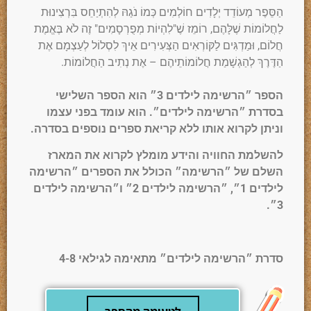
הַסֵּפֶר מְעוֹדֵד יְלָדִים חוֹלְמִים כְּמוֹ נֹגַהּ לְהִתְיַחֵס בִּרְצִינוּת
לַחֲלוֹמוֹת שֶׁלָּהֶם, רוֹמֵז שֶׁ"לִהְיוֹת מְפֻרְסָמִים" זֶה לֹא בֶּאֱמֶת
חֲלוֹם, וּמַדְגִּים לַקּוֹרְאִים הַצְּעִירִים אֵיךְ לִסְלוֹל לְעַצְמָם אֶת
הַדֶּרֶךְ לְהַגְשָׁמַת חֲלוֹמוֹתֵיהֶם – אֶת נְתִיב הַחֲלוֹמוֹת.
הספר ״הרשימה לילדים 3״ הוא הספר השלישי
בסדרת ״הרשימה לילדים״. הוא עומד בפני עצמו
וניתן לקרוא אותו ללא קריאת ספרים נוספים בסדרה.
להשלמת החוויה והידע מומלץ לקרוא את המארז
השלם של ״הרשימה״ הכולל את הספרים ״הרשימה
לילדים 1״, ״הרשימה לילדים 2״ ו״הרשימה לילדים
3״.
סדרת ״הרשימה לילדים״ מתאימה לגילאי 4-8