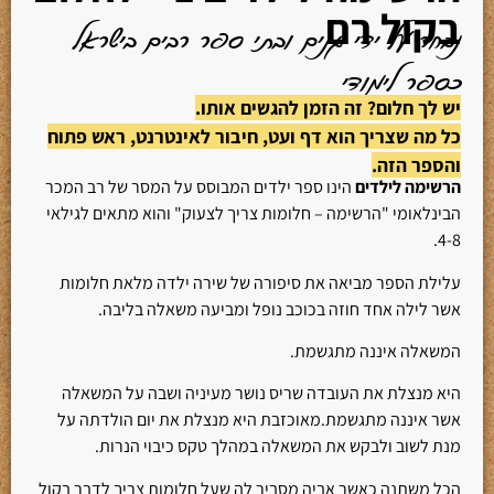
בקול רם
נבחר על ידי גנים ובתי ספר רבים בישראל
כספר לימודי
יש לך חלום? זה הזמן להגשים אותו.
כל מה שצריך הוא דף ועט, חיבור לאינטרנט, ראש פתוח
והספר הזה.
הרשימה לילדים
הינו ספר ילדים המבוסס על המסר של רב המכר
הבינלאומי "הרשימה – חלומות צריך לצעוק" והוא מתאים לגילאי
4-8.
עלילת הספר מביאה את סיפורה של שירה ילדה מלאת חלומות
אשר לילה אחד חוזה בכוכב נופל ומביעה משאלה בליבה.
המשאלה איננה מתגשמת.
היא מנצלת את העובדה שריס נושר מעיניה ושבה על המשאלה
אשר איננה מתגשמת.מאוכזבת היא מנצלת את יום הולדתה על
מנת לשוב ולבקש את המשאלה במהלך טקס כיבוי הנרות.
הכל משתנה כאשר אביה מסביר לה שעל חלומות צריך לדבר בקול