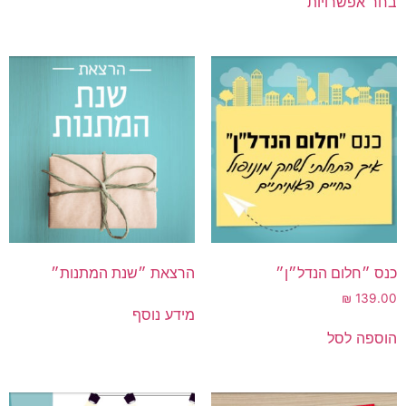
בחר אפשרויות
כנס ״חלום הנדל״ן״
הרצאת ״שנת המתנות״
₪
139.00
מידע נוסף
הוספה לסל