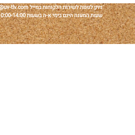
ניתן לפנות לשירות הלקוחות במייל thelist@uv-tlv.com או בנייד 050-2462463.
שעות המענה הינם בימי א-ה בשעות 10:00-14:00.