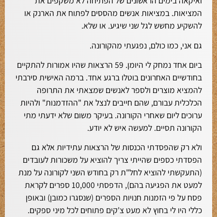
ואיקאה בימים הראשונים של הפתיחה לא משקפים את
המציאות. במציאות אנשים מהססים לפתוח את הארנק או
להשקיע מחשש לגל שני שיגיע. או שלא.
גם אני, כמו כולם, נפגעתי מהקורונה.
ביום אחד נמחק לי היומן. 59 הרצאות שהיו אמורות להתקיים
בחודשיים האחרונים בוטלו ברגע אחד. ברמה האישית סירבתי
להמציא מוצרים ולספר לאנשים שמצאתי את התרופה
הכלכלית עבורם, שהם חייבים לנצל את "ההזדמנות" ולהיות
ערוכים ליום שאחרי הקורונה. בעיקר משום שלא ידעתי מתי
הקורונה תסיים. למעשה איש לא יודע.
ולא רק שהפסדתי הכנסות של הרצאות עתידיות אלא גם
הפסדתי כספים שהייתי צריך להוציא על משכורות לעובדים
(התעקשתי להוציא לחל"ת רק בחודש השני לקורונה על מנת
למעט את הפגיעה בהם), הדפסתי 10,000 ספרים לקראת
פסח על פי הזמנות חנויות הספרים (שנסגרו כמובן) ובאופן
כללי היו לי בחוץ לא מעט צ'קים פתוחים לכל מיני ספקים.