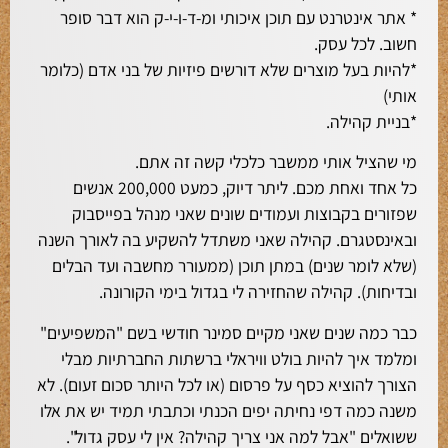
* אתר אינטרנט עם תוכן איכותי ומ-ד-ו-י-ק הוא דבר סופר
חשוב. לכל עסק.
*להיות בעל מוצרים שלא דורשים פיזיות של בני אדם (כלומר
אותי)
*בניית קהילה.
מי שהציל אותי ממשבר כלכלי קשה זה אתם.
כל אחד ואחת מכם. ליתר דיוק, כמעט 200,000 אנשים
שפזורים בקבוצות ועמודים שונים שאני מנהל בפייסבוק
ובאינסטגרם. קהילה שאני משתדל להשקיע בה לאורך השנה
(שלא לומר שנים) במתן תוכן (ממעורר מחשבה ועד הבלים
ובדיחות). קהילה שהחזירה לי בגדול בימי הקורונה.
כבר כמה שנים שאני מקיים סמינר חודשי בשם "המשפיעים"
ומלמד איך להיות בולט וויראלי ברשתות החברתיות מבלי
הצורך להוציא כסף על פרסום (או לכל היותר סכום זעום). לא
משנה כמה דפי נחיתה יפים הכנתי וכתבתי תמיד יש את אלו
ששואלים "אבל למה אני צריך קהילה? אין לי עסק גדול".