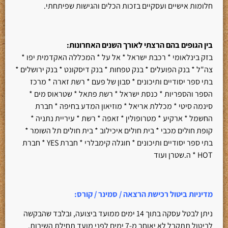
חלומות אישיים ועסקיים בזכות הכלים והגישות שפיתחתי.
בין הגופים בהם הרצתי לאורך השנים האחרונות
:
בזק בינלאומי * רכבת ישראל * אל על * המכללה האקדמית יפו *
צה"ל * בנק הפועלים * בנק טפחות * בנק דיסקונט * בנק ירושלים *
בתי ספר יסודיים ותיכונים * סבון של פעם * רשת זארה * מרכז
הספר והספריות * כנסת ישראל * רשת פתאל * שטראוס מים *
סינמה סיטי * מכללת אריאל * מוזיאון המדע בחיפה * חברת
החשמל * ארקיע * מטרופולין * זאפה * רשת * עיריית נתניה *
קופת חולים מכבי * בית חולים איכילוב * בית חולים תל השומר *
בתי ספר יסודיים ותיכונים * חוגלה קימבלרי * חברת YES * חברת
HOT * ה.שטרן ועוד
מדיניות ביטול רכישת הרצאה / סמינר / קורס
:
ניתן לבטל עסקה בתוך 14 ימים ממועד ביצועה, ובלבד שהבקשה
לביטול תתקבל לא יאוחר מ-7 ימים לפני מועד תחילת השירות.