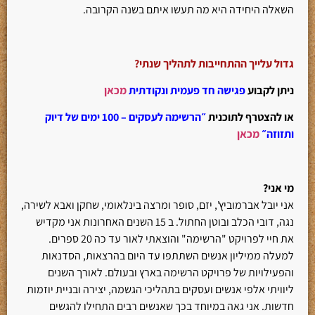
השאלה היחידה היא מה תעשו איתם בשנה הקרובה.
גדול עלייך ההתחייבות לתהליך שנתי?
ניתן לקבוע
פגישה חד פעמית ונקודתית
מכאן
או להצטרף לתוכנית
״הרשימה לעסקים – 100 ימים של דיוק
ותזוזה״
מכאן
מי אני?
אני יובל אברמוביץ', יזם, סופר ומרצה בינלאומי, שחקן ואבא לשירה,
נגה, דובי הכלב ובוטן החתול. ב 15 השנים האחרונות אני מקדיש
את חיי לפרויקט "הרשימה" והוצאתי לאור עד כה 20 ספרים.
למעלה ממיליון אנשים השתתפו עד היום בהרצאות, הסדנאות
והפעילויות של פרויקט הרשימה בארץ ובעולם. לאורך השנים
ליוויתי אלפי אנשים ועסקים בתהליכי הגשמה, יצירה ובניית יוזמות
חדשות. אני גאה במיוחד בכך שאנשים רבים התחילו להגשים