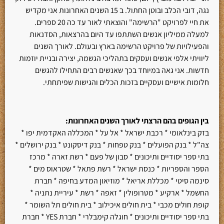
נגה, דובי הכלב ובוטן החתול. ב 15 השנים האחרונות אני מקדיש
את חיי לפרויקט "הרשימה" והוצאתי לאור עד כה 20 ספרים.
למעלה ממיליון אנשים השתתפו עד היום בהרצאות, הסדנאות
והפעילויות של פרויקט הרשימה בארץ ובעולם. לאורך השנים
ליוויתי אלפי אנשים ועסקים בתהליכי הגשמה, יצירה ובניית יוזמות
חדשות. אני גאה במיוחד בכך שאנשים רבים התחילו להגשים
חלומות אישיים ועסקיים בזכות הכלים והגישות שפיתחתי.
בין הגופים בהם הרצתי לאורך השנים האחרונות
:
בזק בינלאומי * רכבת ישראל * אל על * המכללה האקדמית יפו *
צה"ל * בנק הפועלים * בנק טפחות * בנק דיסקונט * בנק ירושלים *
בתי ספר יסודיים ותיכונים * סבון של פעם * רשת זארה * מרכז
הספר והספריות * כנסת ישראל * רשת פתאל * שטראוס מים *
סינמה סיטי * מכללת אריאל * מוזיאון המדע בחיפה * חברת
החשמל * ארקיע * מטרופולין * זאפה * רשת * עיריית נתניה *
קופת חולים מכבי * בית חולים איכילוב * בית חולים תל השומר *
בתי ספר יסודיים ותיכונים * חוגלה קימבלרי * חברת YES * חברת