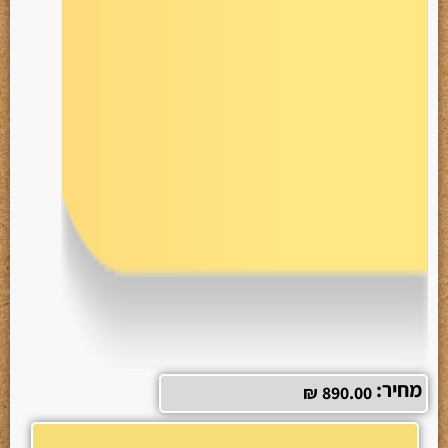
מחיר:
₪
890.00