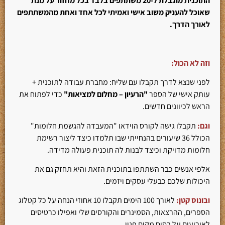
התוכנית מוגבלת ל-20 משתתפים בלבד בכל מחזור על מנת
שאוכל להעניק משוב אישי ואמיתי לכל אחד ואחת מהמשתתפים
לאורך הדרך.
וזה לא הכול:
לפני שנצא לדרך תקבלו עם שליח: מחברת עבודה לתוכנית +
עותק אישי של הספר
"הרעיון – מחלום למציאות"
כדי לפתוח את
הראש לכיוונים חדשים.
וגם:
תקבלו גישה לקורס הוידאו "המעבדה להגשמת חלומות"
הכולל 36 שיעורים בהנחייתי שבו תלמדו כיצד ליצור רשימת
חלומות מדויקת וכיצד לבנות לה תוכנית פעולה מדידה.
אלפי אנשים כבר השתתפו בתוכנית הזאת והיא תחזק גם את
היכולות שלכם כבעלי עסקים ויזמים.
ובונוס קטן:
לאורך 100 הימים תקבלו 10 אחוזי הנחה על כל קטלוג
הספרים, ההרצאות, הסמינרים והקורסים שלי ואפילו כרטיסים
לאירועים על בסיס מקום פנוי.