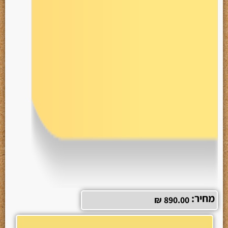
מחיר:
₪
890.00