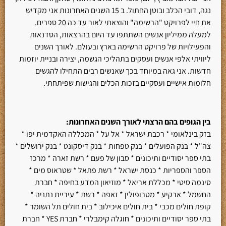
נגה, דובי הכלב ובוטן החתול. ב 15 השנים האחרונות אני מקדיש
את חיי לפרויקט "הרשימה" והוצאתי לאור עד כה 20 ספרים.
למעלה ממיליון אנשים השתתפו עד היום בהרצאות, הסדנאות
והפעילויות של פרויקט הרשימה בארץ ובעולם. לאורך השנים
ליוויתי אלפי אנשים ועסקים בתהליכי הגשמה, יצירה ובניית יוזמות
חדשות. אני גאה במיוחד בכך שאנשים רבים התחילו להגשים
חלומות אישיים ועסקיים בזכות הכלים והגישות שפיתחתי.
בין הגופים בהם הרצתי לאורך השנים האחרונות
:
בזק בינלאומי * רכבת ישראל * אל על * המכללה האקדמית יפו *
צה"ל * בנק הפועלים * בנק טפחות * בנק דיסקונט * בנק ירושלים *
בתי ספר יסודיים ותיכונים * סבון של פעם * רשת זארה * מרכז
הספר והספריות * כנסת ישראל * רשת פתאל * שטראוס מים *
סינמה סיטי * מכללת אריאל * מוזיאון המדע בחיפה * חברת
החשמל * ארקיע * מטרופולין * זאפה * רשת * עיריית נתניה *
קופת חולים מכבי * בית חולים איכילוב * בית חולים תל השומר *
בתי ספר יסודיים ותיכונים * חוגלה קימבלרי * חברת YES * חברת