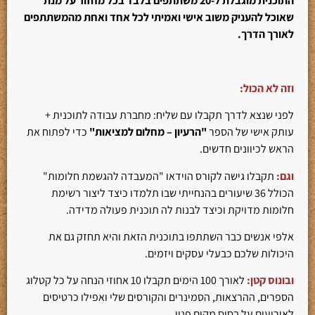
התוכנית מוגבלת ל-20 משתתפים בלבד בכל מחזור על מנת
שאוכל להעניק משוב אישי ואמיתי לכל אחד ואחת מהמשתתפים
לאורך הדרך.
וזה לא הכול:
לפני שנצא לדרך תקבלו עם שליח: מחברת עבודה לתוכנית +
עותק אישי של הספר
"הרעיון – מחלום למציאות"
כדי לפתוח את
הראש לכיוונים חדשים.
וגם:
תקבלו גישה לקורס הוידאו "המעבדה להגשמת חלומות"
הכולל 36 שיעורים בהנחייתי שבו תלמדו כיצד ליצור רשימת
חלומות מדויקת וכיצד לבנות לה תוכנית פעולה מדידה.
אלפי אנשים כבר השתתפו בתוכנית הזאת והיא תחזק גם את
היכולות שלכם כבעלי עסקים ויזמים.
ובונוס קטן:
לאורך 100 הימים תקבלו 10 אחוזי הנחה על כל קטלוג
הספרים, ההרצאות, הסמינרים והקורסים שלי ואפילו כרטיסים
לאירועים על בסיס מקום פנוי.