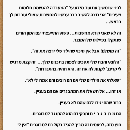
לפני שנמשיך עם עוד מידע על ״המעבדה להגשמת חלומות
צעירים״ אני רוצה להשיב כבר עכשיו למחשבות שאולי עוברות לך
בראש…
זה לא שאני קורא מחשבות… פשוט התייעצתי עם המון הורים
שנתקלו בפיילוט של המוצר.
״זה מושלם! אבל אין סיכוי שהילד שלי ירצה את זה״.
״הלוואי והבת שלי תסכים לצפות בתכנים שלך… זה קצת מרגיש
לי קרינג׳ לקנות לה את זה. היא תהיה בהתנגדות״.
״שאלתי את הילדים שלי אם הם רוצים והם אמרו לי לא״.
אז זהו… אל תשאלו את המתבגרים אם הם בעניין.
ברור שהם יגידו לכם שהם לא בעניין.
הם מ-ת-ב-ג-ר-י-ם ותפקידם הוא להתנגד למבוגרים.
חוץ מזה, לפעמים זה מביך להגיד בקול רם למבוגרים ״אין לי