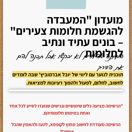
מועדון "המעבדה
להגשמת חלומות צעירים"
– בונים עתיד ונתיב
לחלומות
המתנה שהילדים לא יבקשו אבל תבנה להם
את הדרך
תוכנית לנוער עם ליווי של יובל אברמוביץ' שבה לומדים
לחשוב, לחלום, לפעול ולהפוך רעיונות למציאות.
"הרשימה מציעה כלים שימושיים ונגישים שנועדו לסייע לכל אחד
ואחת במימוש חלומותיהם.
הרשימה מעודדת לחשוב מחוץ לקופסא, להעז ולהאמין שהכל
אפשרי".