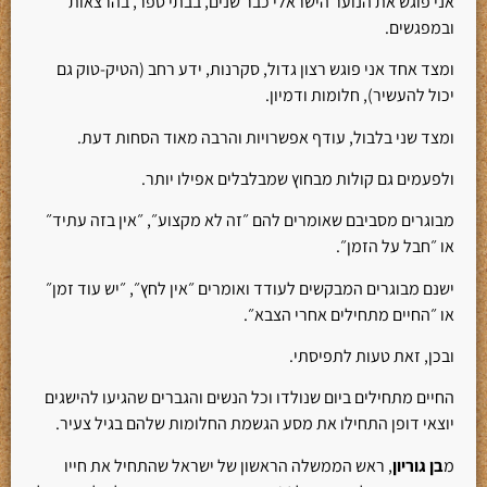
אני פוגש את הנוער הישראלי כבר שנים, בבתי ספר, בהרצאות
ובמפגשים.
ומצד אחד אני פוגש רצון גדול, סקרנות, ידע רחב (הטיק-טוק גם
יכול להעשיר), חלומות ודמיון.
ומצד שני בלבול, עודף אפשרויות והרבה מאוד הסחות דעת.
ולפעמים גם קולות מבחוץ שמבלבלים אפילו יותר.
מבוגרים מסביבם שאומרים להם ״זה לא מקצוע״, ״אין בזה עתיד״
או ״חבל על הזמן״.
ישנם מבוגרים המבקשים לעודד ואומרים ״אין לחץ״, ״יש עוד זמן״
או ״החיים מתחילים אחרי הצבא״.
ובכן, זאת טעות לתפיסתי.
החיים מתחילים ביום שנולדו וכל הנשים והגברים שהגיעו להישגים
יוצאי דופן התחילו את מסע הגשמת החלומות שלהם בגיל צעיר.
מ
בן גוריון
, ראש הממשלה הראשון של ישראל שהתחיל את חייו