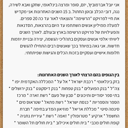
אני יובל אברמוביץ', יזם, סופר ומרצה בינלאומי, שחקן ואבא לשירה,
נגה, דובי הכלב ובוטן החתול. ב 15 השנים האחרונות אני מקדיש
את חיי לפרויקט "הרשימה" והוצאתי לאור עד כה 20 ספרים.
למעלה ממיליון אנשים השתתפו עד היום בהרצאות, הסדנאות
והפעילויות של פרויקט הרשימה בארץ ובעולם. לאורך השנים
ליוויתי אלפי אנשים ועסקים בתהליכי הגשמה, יצירה ובניית יוזמות
חדשות. אני גאה במיוחד בכך שאנשים רבים התחילו להגשים
חלומות אישיים ועסקיים בזכות הכלים והגישות שפיתחתי.
בין הגופים בהם הרצתי לאורך השנים האחרונות
:
בזק בינלאומי * רכבת ישראל * אל על * המכללה האקדמית יפו *
צה"ל * בנק הפועלים * בנק טפחות * בנק דיסקונט * בנק ירושלים *
בתי ספר יסודיים ותיכונים * סבון של פעם * רשת זארה * מרכז
הספר והספריות * כנסת ישראל * רשת פתאל * שטראוס מים *
סינמה סיטי * מכללת אריאל * מוזיאון המדע בחיפה * חברת
החשמל * ארקיע * מטרופולין * זאפה * רשת * עיריית נתניה *
קופת חולים מכבי * בית חולים איכילוב * בית חולים תל השומר *