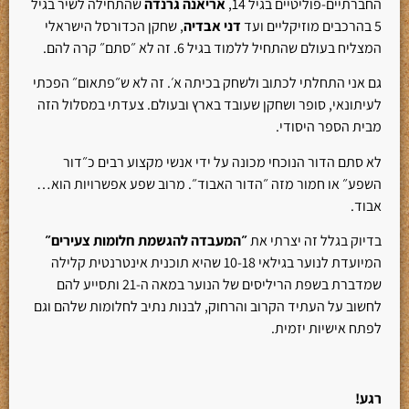
החברתיים-פוליטיים בגיל 14,
אריאנה גרנדה
שהתחילה לשיר בגיל
5 בהרכבים מוזיקליים ועד
דני אבדיה
, שחקן הכדורסל הישראלי
המצליח בעולם שהתחיל ללמוד בגיל 6. זה לא ״סתם״ קרה להם.
גם אני התחלתי לכתוב ולשחק בכיתה א׳. זה לא ש״פתאום״ הפכתי
לעיתונאי, סופר ושחקן שעובד בארץ ובעולם. צעדתי במסלול הזה
מבית הספר היסודי.
לא סתם הדור הנוכחי מכונה על ידי אנשי מקצוע רבים כ״דור
השפע״ או חמור מזה ״הדור האבוד״. מרוב שפע אפשרויות הוא…
אבוד.
בדיוק בגלל זה יצרתי את
״המעבדה להגשמת חלומות צעירים״
המיועדת לנוער בגילאי 10-18 שהיא תוכנית אינטרנטית קלילה
שמדברת בשפת הריליסים של הנוער במאה ה-21 ותסייע להם
לחשוב על העתיד הקרוב והרחוק, לבנות נתיב לחלומות שלהם וגם
לפתח אישיות יזמית.
רגע!