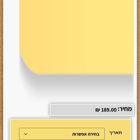
מחיר:
₪
189.00
תאריך